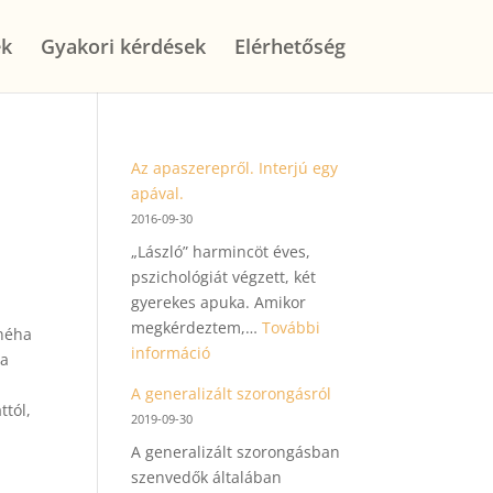
ek
Gyakori kérdések
Elérhetőség
Az apaszerepről. Interjú egy
apával.
2016-09-30
„László” harmincöt éves,
pszichológiát végzett, két
gyerekes apuka. Amikor
megkérdeztem,…
További
 néha
:
információ
ha
Az
,
A generalizált szorongásról
apaszerepről.
ttól,
2019-09-30
Interjú
A generalizált szorongásban
egy
szenvedők általában
apával.