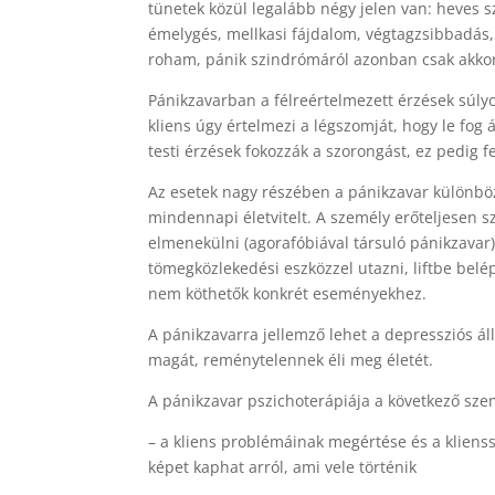
tünetek közül legalább négy jelen van: heves s
émelygés, mellkasi fájdalom, végtagzsibbadás,
roham, pánik szindrómáról azonban csak akko
Pánikzavarban a félreértelmezett érzések súl
kliens úgy értelmezi a légszomját, hogy le fog á
testi érzések fokozzák a szorongást, ez pedig 
Az esetek nagy részében a pánikzavar különböz
mindennapi életvitelt. A személy erőteljesen s
elmenekülni (agorafóbiával társuló pánikzavar)
tömegközlekedési eszközzel utazni, liftbe belé
nem köthetők konkrét eseményekhez.
A pánikzavarra jellemző lehet a depressziós áll
magát, reménytelennek éli meg életét.
A pánikzavar pszichoterápiája a következő sze
– a kliens problémáinak megértése és a kliens
képet kaphat arról, ami vele történik