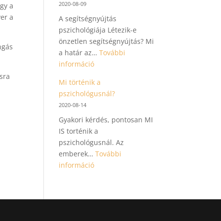
2020-08-09
gy a
ver a
A segítségnyújtás
pszichológiája Létezik-e
önzetlen segítségnyújtás? Mi
ngás
a határ az…
További
:
információ
A
ásra
Mi történik a
segítségnyújtás
pszichológusnál?
pszichológiája
2020-08-14
Gyakori kérdés, pontosan MI
IS torténik a
pszichológusnál. Az
emberek…
További
:
információ
Mi
történik
a
pszichológusnál?