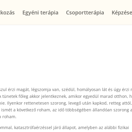
kozás
Egyéni terápia
Csoportterápia
Képzés
szul érzi magát, légszomja van, szédül, homályosan lát és úgy érzi
. A tünetek főleg akkor jelentkeznek, amikor egyedül marad otthon, 
. Ilyenkor rettenetesen szorong, levegő után kapkod, retteg attól
et ismét a következő roham, az idő többségében állandóan szorong a
b roham.
mmal, katasztrófaérzéssel járó állapot, amelyben az alábbi fizikai