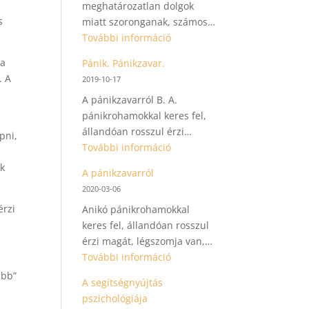
meghatározatlan dolgok
s
miatt szoronganak, számos…
:
További információ
A
 a
Pánik. Pánikzavar.
generalizált
. A
2019-10-17
szorongásról
A pánikzavarról B. A.
pánikrohamokkal keres fel,
állandóan rosszul érzi…
pni,
:
További információ
Pánik.
ok
A pánikzavarról
Pánikzavar.
2020-03-06
érzi
Anikó pánikrohamokkal
keres fel, állandóan rosszul
érzi magát, légszomja van,…
:
További információ
A
ibb”
A segítségnyújtás
pánikzavarról
pszichológiája