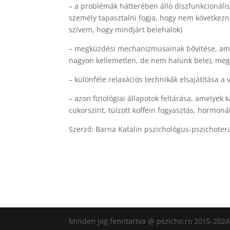
– a problémák hátterében álló diszfunkcionáli
személy tapasztalni fogja, hogy nem következne
szívem, hogy mindjárt belehalok)
– megküzdési mechanizmusainak bővítése, amel
nagyon kellemetlen, de nem halunk bele), meg
– különféle relaxációs technikák elsajátítása a 
– azon fiziológiai állapotok feltárása, amelyek
cukorszint, túlzott koffein fogyasztás, hormoná
Szerző: Barna Katalin pszichológus-pszichote
Minden jog fenntartva @ pszicho.ro 2015-2024