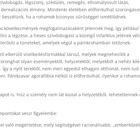
zívdobogás, légszomj, szédülés, remegés, elhomályosult látás,
 derealizációs élmény. Mindenki életében előfordulhat szorongáso
r beszélünk, ha a rohamok bizonyos sűrűséggel ismétlődnek.
yos következmények megfogalmazásaként jelennek meg, így például
llni a légzése, a heves szívdobogást a közelgő infarktus jelének véli
felerősíti a tüneteket, amelyek végül a pánikrohamban tetőznek.
ő elkerülő viselkedésformákkal társul, melyek megnehezítik a
zoronghat olyan eseményektől, helyzetektől, melyekből a nehéz kilé
. Így a nyílt terektől, nem meri egyedül elhagyni otthonát, nem tud
pni. Pánikzavar agorafóbia nélkül is előfordulhat, ilyenkor a roham
apot is, hisz a személy nem lát kiutat a helyzetéből, tehetetlennek 
mpontokat veszi figyelembe:
sel való megértetése, mely segítségével racionálisabb, „emberközel