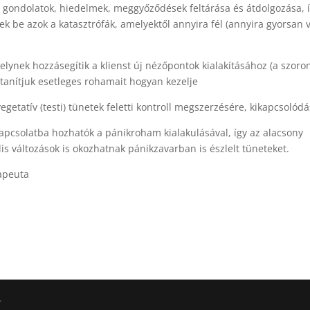
s gondolatok, hiedelmek, meggyőződések feltárása és átdolgozása, í
k be azok a katasztrófák, amelyektől annyira fél (annyira gyorsan 
ynek hozzásegítik a klienst új nézőpontok kialakításához (a szoro
tanítjuk esetleges rohamait hogyan kezelje
vegetatív (testi) tünetek feletti kontroll megszerzésére, kikapcsolód
 kapcsolatba hozhatók a pánikroham kialakulásával, így az alacsony
lis változások is okozhatnak pánikzavarban is észlelt tüneteket.
rapeuta
.