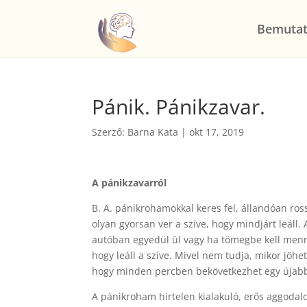
Bemutat
Pánik. Pánikzavar.
Szerző:
Barna Kata
|
okt 17, 2019
A pánikzavarról
B. A. pánikrohamokkal keres fel, állandóan ros
olyan gyorsan ver a szíve, hogy mindjárt leáll
autóban egyedül ül vagy ha tömegbe kell mennie
hogy leáll a szíve. Mivel nem tudja, mikor jöh
hogy minden percben bekövetkezhet egy újab
A pánikroham hirtelen kialakuló, erős aggodalo